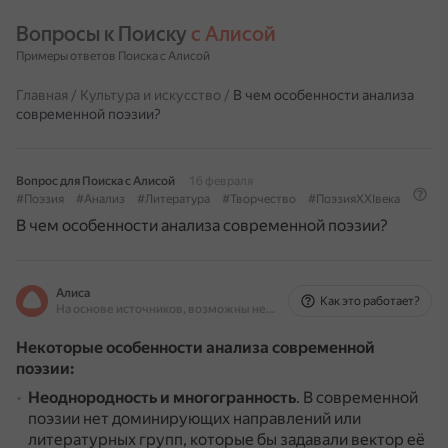
Вопросы к Поиску 
с Алисой
Примеры ответов Поиска с Алисой
Главная
/
Культура и искусство
/
В чем особенности анализа
современной поэзии?
Вопрос для Поиска с Алисой
16 февраля
#Поэзия
#Анализ
#Литература
#Творчество
#ПоэзияXXIвека
В чем особенности анализа современной поэзии?
Алиса
Как это работает?
На основе источников, возможны неточности
Некоторые особенности анализа современной
поэзии:
Неоднородность и многогранность
.
В современной
поэзии нет доминирующих направлений или
литературных групп, которые бы задавали вектор её