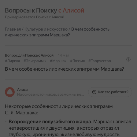
Вопросы к Поиску 
с Алисой
Примеры ответов Поиска с Алисой
Главная
/
Культура и искусство
/
В чем особенность
лирических эпиграмм Маршака?
Вопрос для Поиска с Алисой
14 мая
#Лирика
#Эпиграммы
#Маршак
#Поэзия
#Творчество
В чем особенность лирических эпиграмм Маршака?
Алиса
Как это работает?
На основе источников, возможны неточности
Некоторые особенности лирических эпиграмм
С. Я. Маршака:
Возрождение полузабытого жанра
.
Маршак написал
четверостишия и двустишия, в которых отразил
глубокую, ироничную, жизнелюбивую мудрость