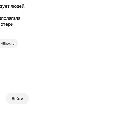
зует людей,
дполагала
потери
skillbox.ru
Войти