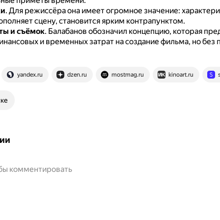
ные приметы времени.
ки
.
Для режиссёра она имеет огромное значение: характери
ополняет сцену, становится ярким контрапунктом.
ты и съёмок
.
Балабанов обозначил концепцию, которая пре
нансовых и временных затрат на создание фильма, но без 
yandex.ru
dzen.ru
mostmag.ru
kinoart.ru
ске
ии
обы комментировать