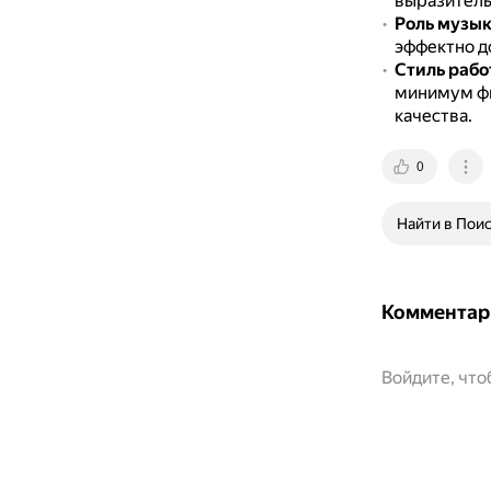
выразитель
Роль музы
эффектно д
Стиль рабо
минимум фи
качества.
0
Найти в Пои
Комментар
Войдите, чт