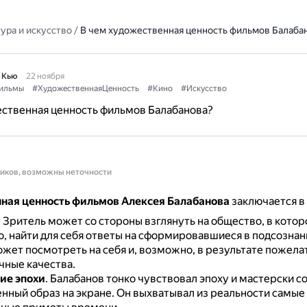
ура и искусство
/
В чем художественная ценность фильмов Балаба
 Кью
22 ноября
ильмы
#ХудожественнаяЦенность
#Кино
#Искусство
ественная ценность фильмов Балабанова?
ников, возможны неточности
ная ценность фильмов Алексея Балабанова
заключается в
.
Зритель может со стороны взглянуть на общество, в котор
о, найти для себя ответы на сформировавшиеся в подсознан
ожет посмотреть на себя и, возможно, в результате пожела
чные качества.
ие эпохи
.
Балабанов тонко чувствовал эпоху и мастерски с
нный образ на экране.
Он выхватывал из реальности самые 