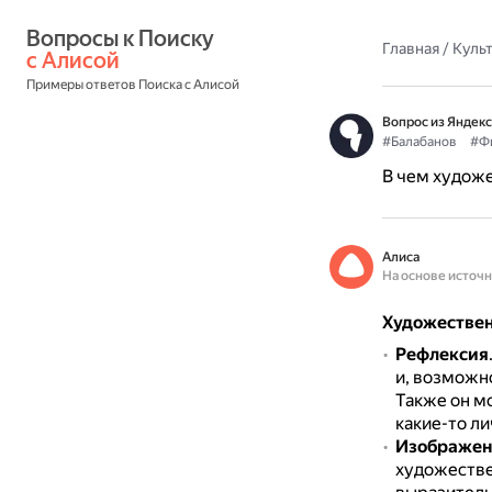
Вопросы к Поиску 
Главная
/
Культ
с Алисой
Примеры ответов Поиска с Алисой
Вопрос из Яндекс
#Балабанов
#Ф
В чем худож
Алиса
На основе источ
Художествен
Рефлексия
и, возможн
Также он м
какие-то ли
Изображен
художестве