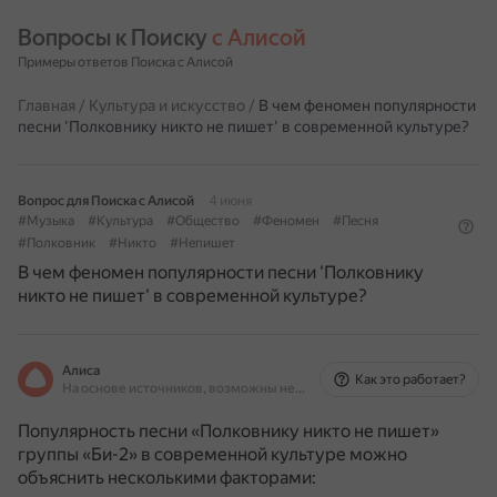
Вопросы к Поиску 
с Алисой
Примеры ответов Поиска с Алисой
Главная
/
Культура и искусство
/
В чем феномен популярности
песни 'Полковнику никто не пишет' в современной культуре?
Вопрос для Поиска с Алисой
4 июня
#Музыка
#Культура
#Общество
#Феномен
#Песня
#Полковник
#Никто
#Непишет
В чем феномен популярности песни 'Полковнику
никто не пишет' в современной культуре?
Алиса
Как это работает?
На основе источников, возможны неточности
Популярность песни «Полковнику никто не пишет»
группы «Би-2» в современной культуре можно
объяснить несколькими факторами: