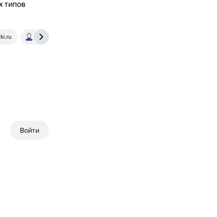
х типов
ki.ru
lisicastyle.livejournal.com
Войти