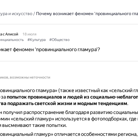
ура и искусство
/
Почему возникает феномен 'провинциального гла
а с Алисой
18 июля
инциальность
#Культура
#Общество
кает феномен 'провинциального гламура'?
ников, возможны неточности
винциального гламура» (также известный как «сельский г
-за
попыток провинциалов и людей из социально-неблаго
тва подражать светской жизни и модным тенденциям
.
 получил распространение благодаря развитию социальных
мин «сельский гламур» используется в фотоподборках, где
 высмеивают такие попытки.
овинциальный гламур» отличается особенностями региона,