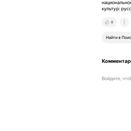
национальног
культур: рус
0
Найти в Пои
Комментар
Войдите, чт