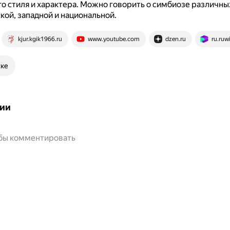
о стиля и характера.
Можно говорить о симбиозе различны
ской, западной и национальной.
kjur.kgik1966.ru
www.youtube.com
dzen.ru
ru.ruwi
ске
ии
обы комментировать