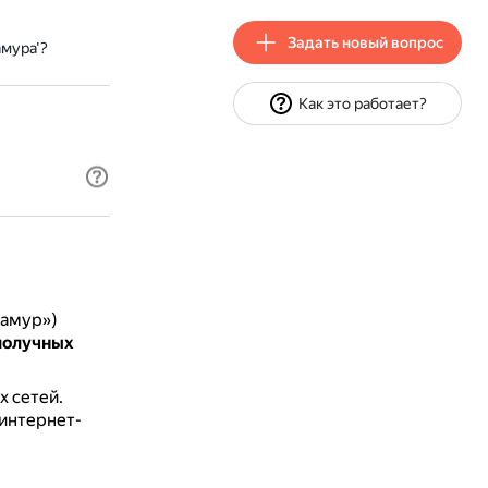
Задать новый вопрос
мура'?
Как это работает?
ламур»)
получных
 сетей.
 интернет-