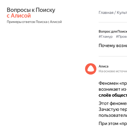
Вопросы к Поиску 
Главная
/
Культ
с Алисой
Примеры ответов Поиска с Алисой
Вопрос для Поиск
#Гламур
#Пров
Почему возни
Алиса
На основе источ
Феномен «про
возникает из
слоёв общес
Этот феномен
Зачастую тер
пользователи
При этом «пр