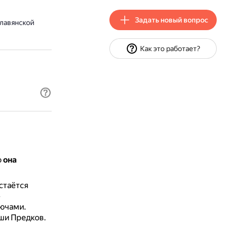
Задать новый вопрос
славянской
Как это работает?
о
она
стаётся
»
лючами.
уши Предков.