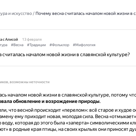
ура и искусство
/
Почему весна считалась началом новой жизни в 
а с Алисой
13 февраля
тура
#Весна
#Традиции
#Фольклор
#Мифология
 считалась началом новой жизни в славянской культуре?
ников, возможны неточности
ась началом новой жизни в славянской культуре, потому чт
вала обновление и возрождение природы
.
ли, что весной происходит «перелом»: всё старое и худое о
 замену ему приходит новая, молодая сила.
Весна «отмыкает
воду, которая до этого была «заперта» символическими к
т» в родные края птицы, на своих крыльях они приносят д