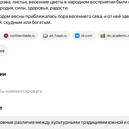
трава, листья, весенние цветы в народном восприятии были
родия, силы, здоровья, радости.
одом весны приближалась пора весеннего сева, и от неё за
: скудным или богатым.
northernfable.ru
art.1sept.ru
vk.com
dic.academic.
ске
ии
обы комментировать
е
новные различия между культурными традициями южной и 