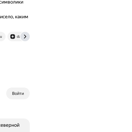
 символики
висело, каким
ru
dzen.ru
Войти
северной