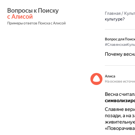
Вопросы к Поиску 
Главная
/
Культ
с Алисой
культуре?
Примеры ответов Поиска с Алисой
Вопрос для Поиск
#СлавянскаяКуль
Почему весна
Алиса
На основе источ
Весна считал
символизиро
Славяне вери
позади, а на
живительную 
«Поворачиваю