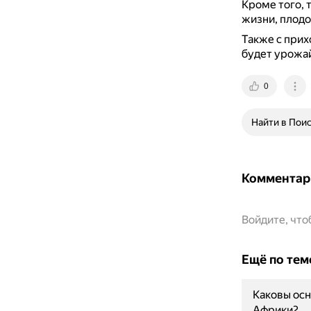
Кроме того, 
жизни, плодо
Также с прих
будет урожай
0
Найти в Пои
Комментар
Войдите, чт
Ещё по тем
Каковы ос
Африки?