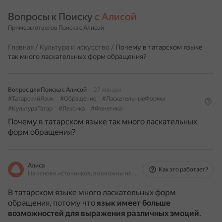
Вопросы к Поиску 
с Алисой
Примеры ответов Поиска с Алисой
Главная
/
Культура и искусство
/
Почему в татарском языке
так много ласкательных форм обращения?
Вопрос для Поиска с Алисой
27 января
#ТатарскийЯзык
#Обращение
#ЛаскательныеФормы
#КультураТатар
#Лексика
#Фонетика
Почему в татарском языке так много ласкательных
форм обращения?
Алиса
Как это работает?
На основе источников, возможны неточности
В татарском языке много ласкательных форм
обращения, потому что
язык имеет больше
возможностей для выражения различных эмоций
.