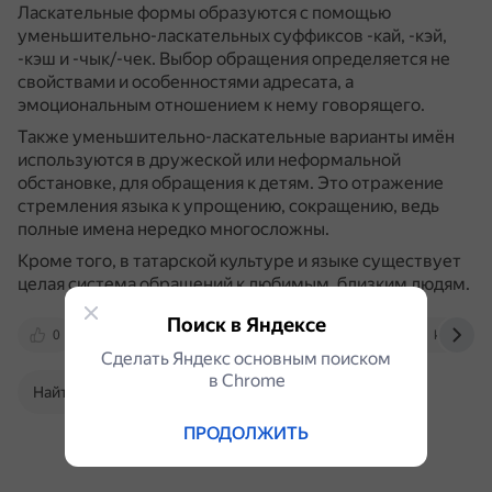
Ласкательные формы образуются с помощью
уменьшительно-ласкательных суффиксов -кай, -кэй,
-кэш и -чык/-чек.
Выбор обращения определяется не
свойствами и особенностями адресата, а
эмоциональным отношением к нему говорящего.
Также уменьшительно-ласкательные варианты имён
используются в дружеской или неформальной
обстановке, для обращения к детям.
Это отражение
стремления языка к упрощению, сокращению, ведь
полные имена нередко многосложны.
Кроме того, в татарской культуре и языке существует
целая система обращений к любимым, близким людям.
Поиск в Яндексе
0
new-disser.ru
familio.media
kazan.aif.
Сделать Яндекс основным поиском
в Сhrome
Найти в Поиске
ПРОДОЛЖИТЬ