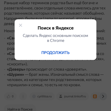
Раньше набор терминов родства был ещё богаче и
разветвлённее, свои отдельные слова имелись для тех
родственников, которых сейчас называют обобщённо.
Например, были вуи (дяди по матери), ятрови (жёны
деверей или шуринов) и другая забытая родня.
Поиск в Яндексе
Некоторые объяснения значений некоторых названий:
Сделать Яндекс основным поиском
«Свекровь»
раньше звучало как «всех кровь», «свед
в Сhrome
кровь», глава рода, которая объединяет всех кровных
родственников.
ПРОДОЛЖИТЬ
«Сноха»
— невестка, жена сына, деверя, или жена со
стажем, которая уже имеет детей («быть на сносях»,
«сносить»).
«Деверь»
происходит от слова «доверять».
«Шурин»
— брат жены.
Изначальный смысл слова —
человек, из категории тех родственников, которых
«пришили» к семье, то есть не по крови.
0
cyrillitsa.ru
journal.tinkoff.ru
m.ok.ru
Найти в Поиске