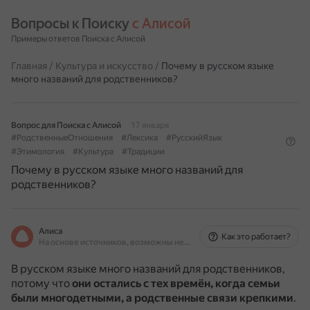
Вопросы к Поиску 
с Алисой
Примеры ответов Поиска с Алисой
Главная
/
Культура и искусство
/
Почему в русском языке
много названий для родственников?
Вопрос для Поиска с Алисой
17 января
#РодственныеОтношения
#Лексика
#РусскийЯзык
#Этимология
#Культура
#Традиции
Почему в русском языке много названий для
родственников?
Алиса
Как это работает?
На основе источников, возможны неточности
В русском языке много названий для родственников,
потому что
они остались с тех времён, когда семьи
были многодетными, а родственные связи крепкими
.