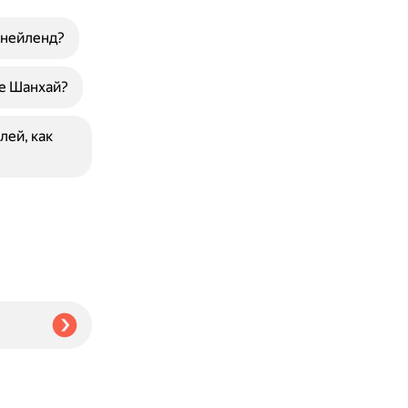
снейленд?
е Шанхай?
лей, как