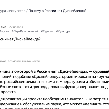
ура и искусство
/
Почему в России нет Диснейленда?
 Кью
22 ноября
Россия
#ПаркРазвлечений
#Туризм
#Культура
сии нет Диснейленда?
ников, возможны неточности
чина, по которой в России нет «Диснейленда», — суровы
ечений, подобные «Диснейленду», ориентированы на кругл
ко российские зимы с низкими температурами и обильными
ьёзные сложности для поддержания функционирования под
 проекта.
для реализации проекта необходимы значительные затраты 
одержание и обслуживание парка, что может увеличить ст