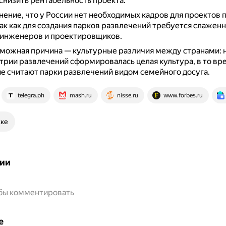
снизить рентабельность проекта.
нение, что у России нет необходимых кадров для проектов 
ак как для создания парков развлечений требуется слаженн
 инженеров и проектировщиков.
можная причина — культурные различия между странами: 
трии развлечений сформировалась целая культура, в то вре
е считают парки развлечений видом семейного досуга.
telegra.ph
mash.ru
nisse.ru
www.forbes.ru
ске
ии
обы комментировать
е