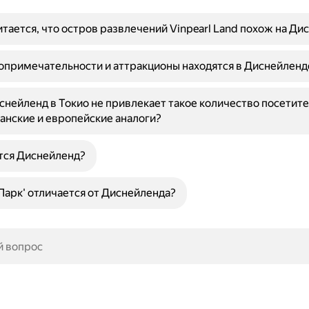
тается, что остров развлечений Vinpearl Land похож на Ди
опримечательности и аттракционы находятся в Диснейленд
нейленд в Токио не привлекает такое количество посетите
анские и европейские аналоги?
тся Диснейленд?
Парк' отличается от Диснейленда?