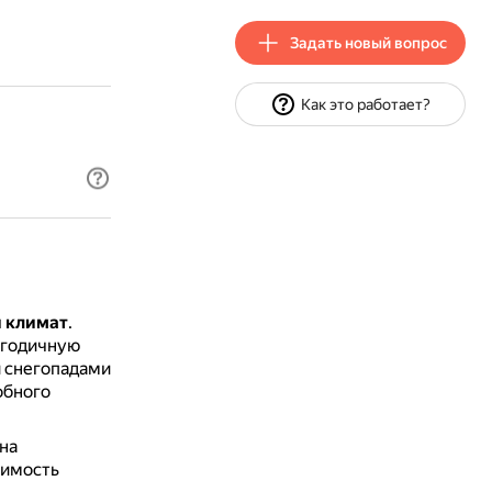
Задать новый вопрос
Как это работает?
й климат
.
огодичную
 снегопадами
обного
на
оимость