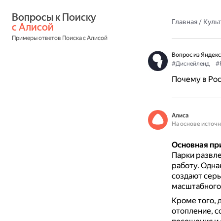
Вопросы к Поиску 
Главная
/
Культ
с Алисой
Примеры ответов Поиска с Алисой
Вопрос из Яндекс
#Диснейленд
#
Почему в Рос
Алиса
На основе источ
Основная при
Парки развл
работу.
Одна
создают сер
масштабного
Кроме того, 
отопление, с