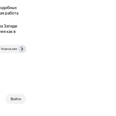
подобных
ая работа
на Западе
мя как в
finance.rambler.ru
Войти