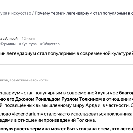
ура и искусство
/
Почему термин легендариум стал популярным в 
а с Алисой
12 июня
#Термины
#Культура
#Общество
ин легендариум стал популярным в современной культуре
ников, возможны неточности
ендариум» стал популярным в современной культуре
благо
ию его Джоном Рональдом Руэлом Толкином
в отношении 
й, посвящённых вымышленному миру Арда и, в частности, 
слово «legendarium» стало часто использоваться поклонника
едами в отношении произведений Толкина.
популярность термина может быть связана с тем, что леген