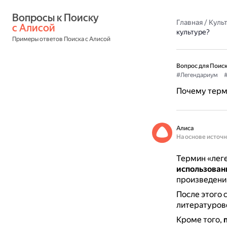
Вопросы к Поиску 
Главная
/
Культ
с Алисой
культуре?
Примеры ответов Поиска с Алисой
Вопрос для Поиск
#Легендариум
Почему терм
Алиса
На основе источ
Термин «лег
использован
произведени
После этого 
литературов
Кроме того,