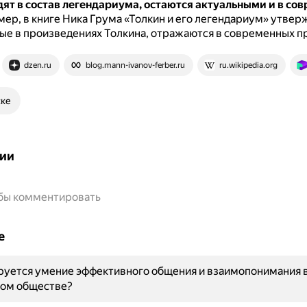
дят в состав легендариума, остаются актуальными и в со
ер, в книге Ника Грума «Толкин и его легендариум» утверж
ые в произведениях Толкина, отражаются в современных п
dzen.ru
blog.mann-ivanov-ferber.ru
ru.wikipedia.org
ске
ии
обы комментировать
е
руется умение эффективного общения и взаимопонимания 
ом обществе?