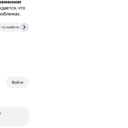
временном
дается, что
роблемах.
ru.ruwiki.ru
litnet.com
Войти
в