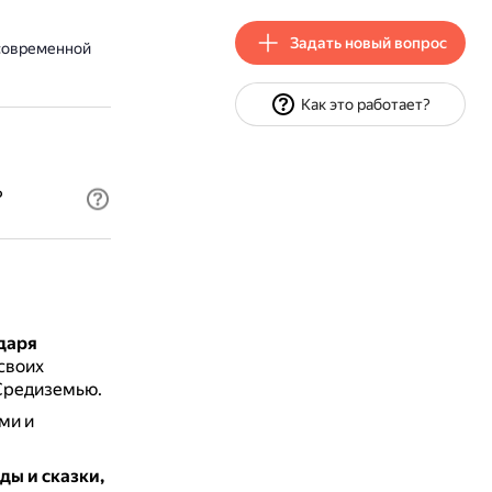
Задать новый вопрос
современной
Как это работает?
?
даря
своих
Средиземью.
ми и
ды и сказки,