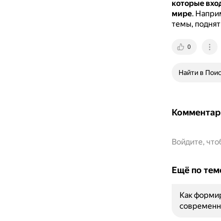
которые вхо
мире
.
Наприм
темы, поднят
0
Найти в Пои
Комментар
Войдите, чт
Ещё по тем
Как форми
современн