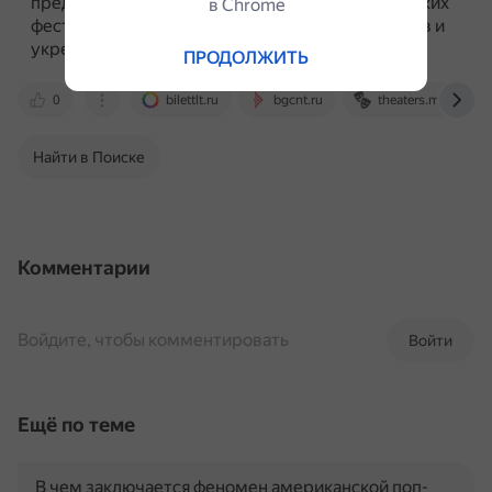
представления часто становятся частью городских
в Сhrome
фестивалей и мероприятий, привлекая туристов и
укрепляя культурные связи между общинами.
ПРОДОЛЖИТЬ
0
bilettlt.ru
bgcnt.ru
theaters.moscow
Найти в Поиске
Комментарии
Войдите, чтобы комментировать
Войти
Ещё по теме
В чем заключается феномен американской поп-