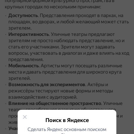
популярной формой культурного пространства в
крупных городах по нескольким причинам:
Доступность
.
Представления проходят в парках, на
площадях, во дворах, и любой желающий может стать
зрителем.
Интерактивность
.
Уличные театры предлагают
зрителям не просто наблюдать представление, но и
стать его участниками.
Зрители могут задавать
вопросы, участвовать в диалогах и даже влиять на ход
представления.
Мобильность
.
Артисты могут посещать различные
места и давать представления для широкого круга
зрителей.
Возможность для экспериментов
.
Актёры и
режиссёры тестируют новые формы и методы
взаимодействия с аудиторией.
Влияние на общественное пространство
.
Уличные
театры способствуют развитию общественного
пространства, делая его более привлекательным и
Поиск в Яндексе
живым.
Участие в городских мероприятиях
.
Уличные
Сделать Яндекс основным поиском