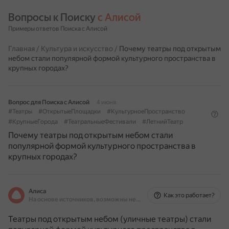
Вопросы к Поиску 
с Алисой
Примеры ответов Поиска с Алисой
Главная
/
Культура и искусство
/
Почему театры под открытым
небом стали популярной формой культурного пространства в
крупных городах?
Вопрос для Поиска с Алисой
4 июня
#Театры
#ОткрытыеПлощадки
#КультурноеПространство
#КрупныеГорода
#ТеатральныеФестивали
#ЛетнийТеатр
Почему театры под открытым небом стали
популярной формой культурного пространства в
крупных городах?
Алиса
Как это работает?
На основе источников, возможны неточности
Театры под открытым небом (уличные театры) стали