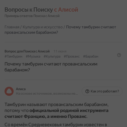
Вопросы к Поиску 
с Алисой
Примеры ответов Поиска с Алисой
Главная
/
Культура и искусство
/
Почему тамбурин считают
провансальским барабаном?
Вопрос для Поиска с Алисой
11 июня
#Тамбурин
#Музыка
#Культура
#Прованс
#Барабан
Почему тамбурин считают провансальским
барабаном?
Алиса
Как это работает?
На основе источников, возможны неточности
Тамбурин называют провансальским барабаном,
потому что
официальной родиной инструмента
считают Францию, а именно Прованс
.
Со времён Средневековья тамбурин известен в