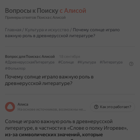
Вопросы к Поиску 
с Алисой
Примеры ответов Поиска с Алисой
Главная
/
Культура и искусство
/
Почему солнце играло
важную роль в древнерусской литературе?
Вопрос для Поиска с Алисой
18 сентября
#ДревнерусскаяЛитература
#Солнце
#Культура
#Литература
#Фольклор
Почему солнце играло важную роль в
древнерусской литературе?
Алиса
Как это работает?
На основе источников, возможны неточности
Солнце играло важную роль в древнерусской
литературе, в частности в «Слове о полку Игореве»,
из-за символических значений, которые