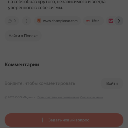
на себя образ крутого, независимого и всегда
уверенного в себе сигмы.
0
www.championat.com
life.ru
kinorepo
Найти в Поиске
Комментарии
Войдите, чтобы комментировать
Войти
© 2026 ООО «Яндекс»
Пользовательское соглашение
Связаться с нами
Задать новый вопрос