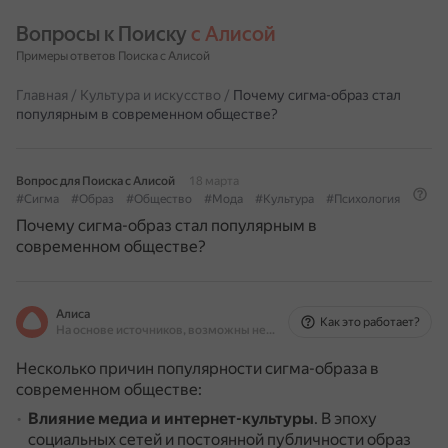
Вопросы к Поиску 
с Алисой
Примеры ответов Поиска с Алисой
Главная
/
Культура и искусство
/
Почему сигма-образ стал
популярным в современном обществе?
Вопрос для Поиска с Алисой
18 марта
#Сигма
#Образ
#Общество
#Мода
#Культура
#Психология
Почему сигма-образ стал популярным в
современном обществе?
Алиса
Как это работает?
На основе источников, возможны неточности
Несколько причин популярности сигма-образа в
современном обществе:
Влияние медиа и интернет-культуры
.
В эпоху
социальных сетей и постоянной публичности образ