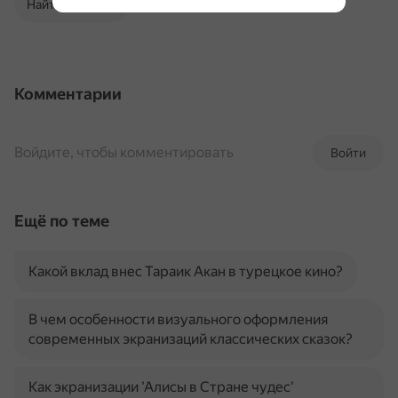
Найти в Поиске
Комментарии
Войдите, чтобы комментировать
Войти
Ещё по теме
Какой вклад внес Тараик Акан в турецкое кино?
В чем особенности визуального оформления
современных экранизаций классических сказок?
Как экранизации 'Алисы в Стране чудес'