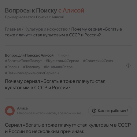
Вопросы к Поиску 
с Алисой
Примеры ответов Поиска с Алисой
Главная
/
Культура и искусство
/
Почему сериал «Богатые
тоже плачут» стал культовым в СССР и России?
Вопрос для Поиска с Алисой
4 июня
#БогатыеТожеПлачут
#КультовыйСериал
#СоветскийСоюз
#Россия
#Телешоу
#МыльнаяОпера
#ЛатиноамериканскиеСериалы
Почему сериал «Богатые тоже плачут» стал
культовым в СССР и России?
Алиса
Как это работает?
На основе источников, возможны неточности
Сериал «Богатые тоже плачут» стал культовым в СССР
и России по нескольким причинам: