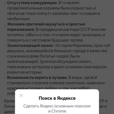
Отсутствие конкуренции
.
В то время
продолжительные сериалы были редкостью, и
«Богатые тоже плачут» казались чем-то новым и
необычным.
Желание зрителей окунуться в простые
переживания
.
В преддверии распада СССР многим
хотелось забыть о том, что происходит за окнами, и
поверить в счастливое будущее героев.
Захватывающий сюжет
.
История Марианны, простой
девушки, оказавшейся в большом городе в качестве
служанки в доме богатых людей, была
захватывающей.
Зрители обсуждали сюжет,
переживали за героев и даже сочиняли свои версии
развития истории.
Возможность верить в лучшее
.
В мире, где всё
становилось сложнее и менее понятным, наивная и
красивая история о любви, о том, как добро
побеждает зло, давала надежду.
Поиск в Яндексе
Кроме того, сериал был популярен не только в СССР и
Сделать Яндекс основным поиском
Латинской Америке, но и в Испании, Франции, Китае и
в Сhrome
даже на Филиппинах.