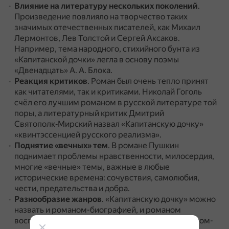
Влияние на литературу нескольких поколений
.
Произведение повлияло на творчество таких
значимых отечественных писателей, как Михаил
Лермонтов, Лев Толстой и Сергей Аксаков.
Например, тема народного, стихийного бунта из
«Капитанской дочки» легла в основу поэмы
«Двенадцать» А. А. Блока.
Реакция критиков
.
Роман был очень тепло принят
как читателями, так и критиками.
Николай Гоголь
счёл его лучшим романом в русской литературе той
поры, а литературный критик Дмитрий
Святополк‑Мирский назвал «Капитанскую дочку»
«квинтэссенцией русского реализма».
Поднятие «вечных» тем
.
В романе Пушкин
поднимает проблемы нравственности, милосердия,
многие «вечные» темы, важные в любые
исторические времена: сочувствия, самолюбия,
чести, предательства и добра.
Разнообразие жанров
.
«Капитанскую дочку» можно
назвать и романом-биографией, и романом
воспитания, и семейной хроникой, и даже романом-