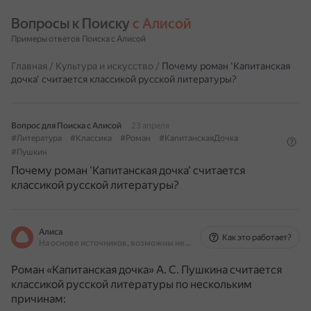
Вопросы к Поиску 
с Алисой
Примеры ответов Поиска с Алисой
Главная
/
Культура и искусство
/
Почему роман 'Капитанская
дочка' считается классикой русской литературы?
Вопрос для Поиска с Алисой
23 апреля
#Литература
#Классика
#Роман
#КапитанскаяДочка
#Пушкин
Почему роман 'Капитанская дочка' считается
классикой русской литературы?
Алиса
Как это работает?
На основе источников, возможны неточности
Роман «Капитанская дочка» А. С. Пушкина считается
классикой русской литературы по нескольким
причинам: