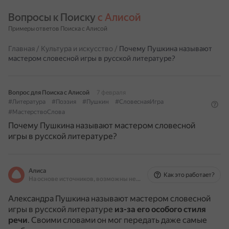
Вопросы к Поиску 
с Алисой
Примеры ответов Поиска с Алисой
Главная
/
Культура и искусство
/
Почему Пушкина называют
мастером словесной игры в русской литературе?
Вопрос для Поиска с Алисой
7 февраля
#Литература
#Поэзия
#Пушкин
#СловеснаяИгра
#МастерствоСлова
Почему Пушкина называют мастером словесной
игры в русской литературе?
Алиса
Как это работает?
На основе источников, возможны неточности
Александра Пушкина называют мастером словесной
игры в русской литературе
из-за его особого стиля
речи
.
Своими словами он мог передать даже самые