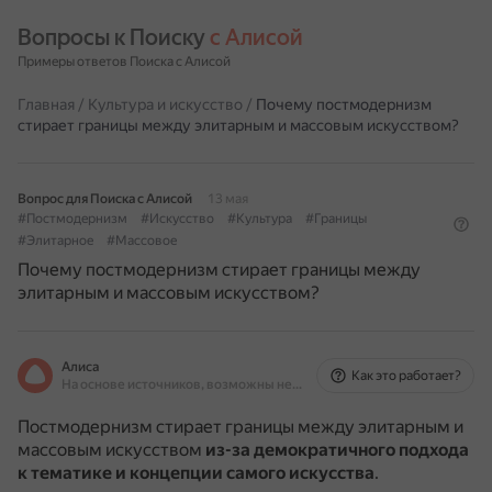
Вопросы к Поиску 
с Алисой
Примеры ответов Поиска с Алисой
Главная
/
Культура и искусство
/
Почему постмодернизм
стирает границы между элитарным и массовым искусством?
Вопрос для Поиска с Алисой
13 мая
#Постмодернизм
#Искусство
#Культура
#Границы
#Элитарное
#Массовое
Почему постмодернизм стирает границы между
элитарным и массовым искусством?
Алиса
Как это работает?
На основе источников, возможны неточности
Постмодернизм стирает границы между элитарным и
массовым искусством
из-за демократичного подхода
к тематике и концепции самого искусства
.