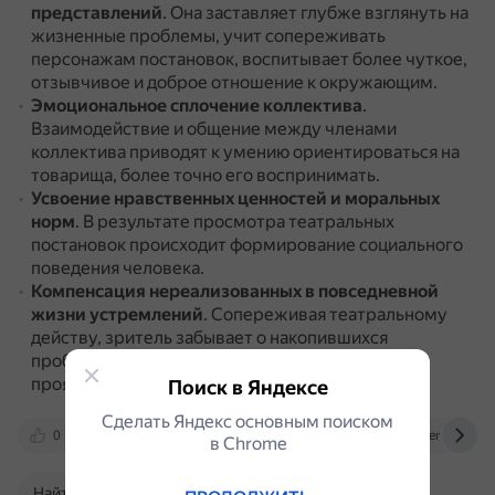
представлений
.
Она заставляет глубже взглянуть на
жизненные проблемы, учит сопереживать
персонажам постановок, воспитывает более чуткое,
отзывчивое и доброе отношение к окружающим.
Эмоциональное сплочение коллектива
.
Взаимодействие и общение между членами
коллектива приводят к умению ориентироваться на
товарища, более точно его воспринимать.
Усвоение нравственных ценностей и моральных
норм
.
В результате просмотра театральных
постановок происходит формирование социального
поведения человека.
Компенсация нереализованных в повседневной
жизни устремлений
.
Сопереживая театральному
действу, зритель забывает о накопившихся
проблемах, получает возможность открыто
проявлять свои эмоции и чувства.
Поиск в Яндексе
Сделать Яндекс основным поиском
0
kychinskaia-nf-korr.edumsko.ru
cyberleninka.r
в Сhrome
Найти в Поиске