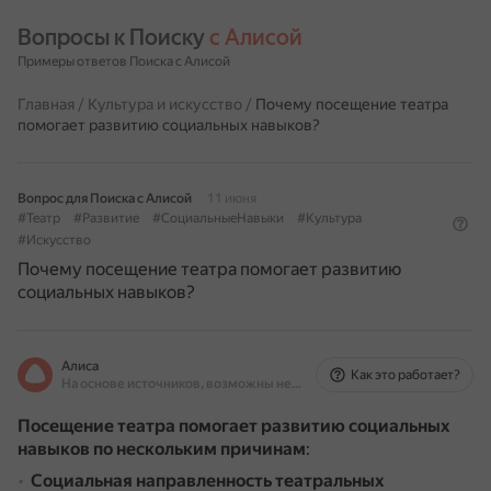
Вопросы к Поиску 
с Алисой
Примеры ответов Поиска с Алисой
Главная
/
Культура и искусство
/
Почему посещение театра
помогает развитию социальных навыков?
Вопрос для Поиска с Алисой
11 июня
#Театр
#Развитие
#СоциальныеНавыки
#Культура
#Искусство
Почему посещение театра помогает развитию
социальных навыков?
Алиса
Как это работает?
На основе источников, возможны неточности
Посещение театра помогает развитию социальных
навыков по нескольким причинам
:
Социальная направленность театральных