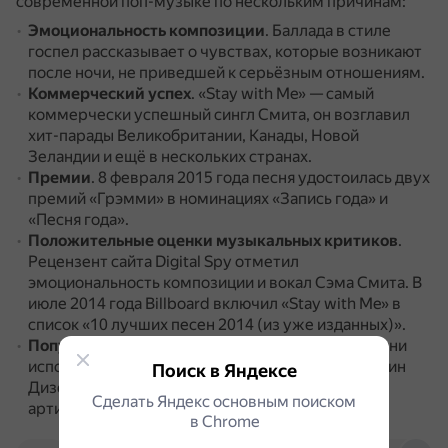
современной поп-музыке по нескольким причинам:
Эмоциональность композиции
.
Баллада в стиле
госпел рассказывает о чувствах, которые возникают
после ночи, не приведшей к серьёзным отношениям.
Коммерческий успех
.
«Stay with Me» — самый
коммерчески успешный сингл Смита, он возглавил
хит-парады Великобритании, Канады, Новой
Зеландии и ещё в нескольких странах.
Премии
.
8 февраля 2015 года песня удостоилась двух
премий «Грэмми» в номинациях «Запись года» и
«Песня года».
Положительные оценки музыкальных критиков
.
Рецензент сайта Digital Spy отметил
эмоциональность композиции и вокал Сэма Смита.
В
июле 2014 года Billboard включил «Stay with Me» в
список «10 лучших песен 2014 (из уже изданных)».
Популярность кавер-версий
.
Кавер-версии песни
исполняли Эд Ширан, Florence and the Machine, Вин
Поиск в Яндексе
Дизель, Крис Браун, Келли Кларксон и другие
Сделать Яндекс основным поиском
артисты.
в Сhrome