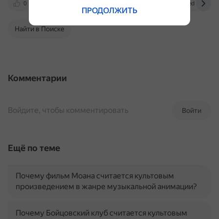
0
www.udiscovermusic.com
ru.wikipedia.org
ПРОДОЛЖИТЬ
Найти в Поиске
Комментарии
Войдите, чтобы комментировать
Войти
Ещё по теме
Почему фильм Моана считается культовым
произведением в жанре музыкальной анимации?
Почему Бойцовский клуб считается культовым