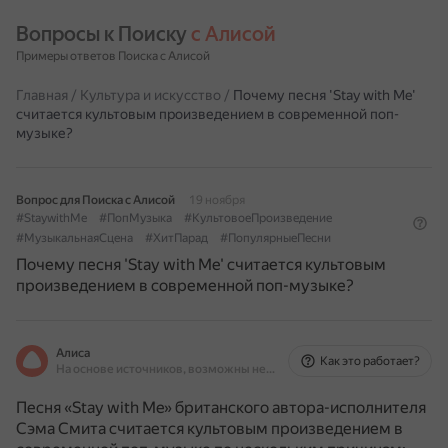
Вопросы к Поиску 
с Алисой
Примеры ответов Поиска с Алисой
Главная
/
Культура и искусство
/
Почему песня 'Stay with Me'
считается культовым произведением в современной поп-
музыке?
Вопрос для Поиска с Алисой
19 ноября
#StaywithMe
#ПопМузыка
#КультовоеПроизведение
#МузыкальнаяСцена
#ХитПарад
#ПопулярныеПесни
Почему песня 'Stay with Me' считается культовым
произведением в современной поп-музыке?
Алиса
Как это работает?
На основе источников, возможны неточности
Песня «Stay with Me» британского автора-исполнителя
Сэма Смита считается культовым произведением в