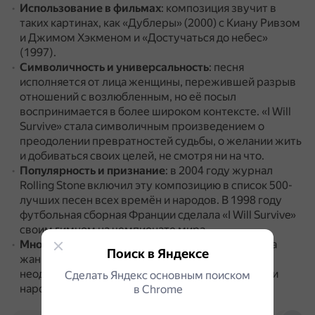
Использование в фильмах
: композиция звучит в
таких картинах, как «Дублеры» (2000) с Киану Ривзом
и Джимом Хэкменом и «Достучаться до небес»
(1997).
Символичность и универсальность
: песня
исполняется от лица женщины, пережившей разрыв
отношений с возлюбленным, но её посыл
воспринимается в более широком контексте.
«I Will
Survive» стала символичным произведением о
преодолении превратностей судьбы, о желании жить
и добиваться своих целей, не смотря ни на что.
Популярность и признание
: в 2004 году журнал
Rolling Stone включил эту композицию в список 500-
лучших песен всех времён и народов.
В 1998 году
футбольная сборная Франции сделала «I Will Survive»
своим гимном на чемпионате мира.
Многообразие кавер-версий
: песня преодолела
Поиск в Яндексе
жанровые и географические границы, её
неоднократно исполняли артисты многих стран и
Сделать Яндекс основным поиском
народов.
в Сhrome