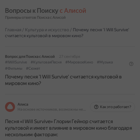
Вопросы к Поиску 
с Алисой
Примеры ответов Поиска с Алисой
Главная
/
Культура и искусство
/
Почему песня 'I Will Survive'
считается культовой в мировом кино?
Вопрос для Поиска с Алисой
27 сентября
#IWillSurvive
#КультоваяПесня
#МировоеКино
#Музыка
#Фильмы
#Сюжет
Почему песня 'I Will Survive' считается культовой в
мировом кино?
Алиса
Как это работает?
На основе источников, возможны неточности
Песня «I Will Survive» Глории Гейнор считается
культовой и имеет влияние в мировом кино благодаря
нескольким факторам: