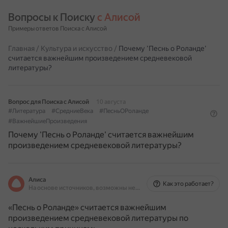
Вопросы к Поиску 
с Алисой
Примеры ответов Поиска с Алисой
Главная
/
Культура и искусство
/
Почему 'Песнь о Роланде'
считается важнейшим произведением средневековой
литературы?
Вопрос для Поиска с Алисой
10 августа
#Литература
#СредниеВека
#ПесньОРоланде
#ВажнейшиеПроизведения
Почему 'Песнь о Роланде' считается важнейшим
произведением средневековой литературы?
Алиса
Как это работает?
На основе источников, возможны неточности
«Песнь о Роланде» считается важнейшим
произведением средневековой литературы по