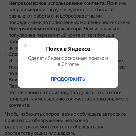
Неправомерное использование контента
.
Причины
неправомерной загрузки чужих песен бывают
разные: от работы с недобросовестными
посредниками до полноценных мошеннических схем.
Потеря просмотров для автора
.
Чем изначально
популярнее перезалитый контент, тем больше
просмотров, собранных на копиях, недополучает
автор.
Поиск в Яндексе
Сложность поиска оригинального трека
.
Сделать Яндекс основным поиском
Изначальный трек бывает сложнее найти в поиске,
в Сhrome
так как алгоритмы показывают более новый контент
по запросу.
ПРОДОЛЖИТЬ
Влияние на производство нового контента
.
Перезаливы могут мешать авторам отбить уже
потраченные на производство деньги, что в итоге
приводит к уменьшению количества производимого
контента.
Чтобы избежать споров, важно соблюдать авторские
права и при обнаружении незаконно
распространяемого контента обращаться к
соответствующим площадкам.