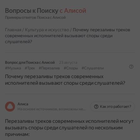
Вопросы к Поиску 
с Алисой
Примеры ответов Поиска с Алисой
Главная
/
Культура и искусство
/
Почему перезаливы треков
современных исполнителей вызывают споры среди
слушателей?
Вопрос для Поиска с Алисой
23 августа
#Музыка
#Трек
#Перезалив
#Споры
#Слушатели
Почему перезаливы треков современных
исполнителей вызывают споры среди слушателей?
Алиса
Как это работает?
На основе источников, возможны неточности
Перезаливы треков современных исполнителей могут
вызывать споры среди слушателей по нескольким
причинам: