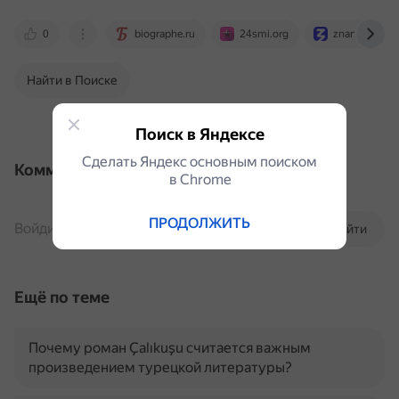
0
biographe.ru
24smi.org
znanierussia.
Найти в Поиске
Поиск в Яндексе
Сделать Яндекс основным поиском
Комментарии
в Сhrome
ПРОДОЛЖИТЬ
Войдите, чтобы комментировать
Войти
Ещё по теме
Почему роман Çalıkuşu считается важным
произведением турецкой литературы?