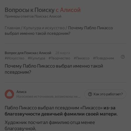
Вопросы к Поиску 
с Алисой
Примеры ответов Поиска с Алисой
Главная
/
Культура и искусство
/
Почему Пабло Пикассо
выбрал именно такой псевдоним?
Вопрос для Поиска с Алисой
28 марта
#Искусство
#Культура
#Творчество
#Пикассо
#Псевдоним
Почему Пабло Пикассо выбрал именно такой
псевдоним?
Алиса
Как это работает?
На основе источников, возможны неточности
Пабло Пикассо выбрал псевдоним «Пикассо»
из-за
благозвучности девичьей фамилии своей матери
.
Художник посчитал фамилию отца менее
благозвучной.