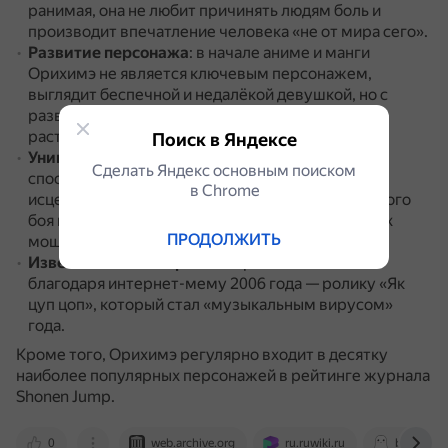
ранимая, она не любит причинять людям боль и
производит впечатление человека «не от мира сего».
Развитие персонажа
: в начале аниме и манги
Орихимэ не является ключевым персонажем,
выглядит беспечной и недалёкой девушкой, но с
развитием сюжета раскрывается её характер и
растёт роль в истории.
Поиск в Яндексе
Уникальные способности
: Орихимэ обладает
Сделать Яндекс основным поиском
способностью использовать духовные силы для
в Сhrome
исцеления других.
Также она эксперт рукопашного
боя и может противостоять некоторым из самых
ПРОДОЛЖИТЬ
мощных злодеев сериала.
Известность в интернете
: героиня известна
благодаря интернет-мему 2006 года — ролику «Як
цуп цоп», который стал «музыкальным вирусом»
года.
Кроме того, Орихимэ регулярно входит в десятку
наиболее популярных персонажей в рейтинге журнала
Shonen Jump.
0
web.archive.org
ru.ruwiki.ru
boo.worl