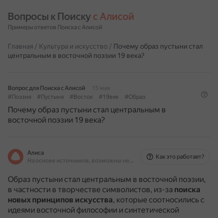
Вопросы к Поиску 
с Алисой
Примеры ответов Поиска с Алисой
Главная
/
Культура и искусство
/
Почему образ пустыни стал
центральным в восточной поэзии 19 века?
Вопрос для Поиска с Алисой
15 мая
#Поэзия
#Пустыня
#Восток
#19век
#Образ
Почему образ пустыни стал центральным в
восточной поэзии 19 века?
Алиса
Как это работает?
На основе источников, возможны неточности
Образ пустыни стал центральным в восточной поэзии,
в частности в творчестве символистов, из-за
поиска
новых принципов искусства
, которые соотносились с
идеями восточной философии и синтетической