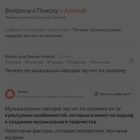
Вопросы к Поиску 
с Алисой
Примеры ответов Поиска с Алисой
Главная
/
Культура и искусство
/
Почему музыка разных
народов звучит по-разному
Вопрос для Поиска с Алисой
25 июня
#Музыка
#Культура
#Народы
#Традиции
#Звучание
Почему музыка разных народов звучит по-разному
Алиса
Как это работает?
На основе источников, возможны неточности
Музыка разных народов звучит по-разному из-за
культурных особенностей, которые влияют на подход
к созданию музыкального творчества
.
Некоторые факторы, которые определяют звучание
музыки: