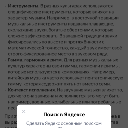
Инструменты
.
В разных культурах используются
специфические инструменты, которые влияют на
характер музыки.
Например, в восточной традиции
музыкальные инструменты издавали плавающие,
скользящие звуки, богатые обертонами, которые
сложно зафиксировать.
В западной традиции звуки
фиксировались по высоте и протяжённости с
математической точностью, каждый звук имеет своё
строго фиксированное место в звуковом ряду.
Гамма, гармония и ритм
.
Для разных музыкальных
культур характерны свои гаммы, гармонии и ритмы,
которые используются в композициях.
Например,
китайская музыка часто использует пентатоническую
гамму, которая содержит пять нот вместо семи.
Контекст исполнения
.
На звучание музыки влияет то,
для чего она записана и исполняется: это могут быть,
например, военные, колыбельные или погребальные
песни.
Поиск в Яндексе
При этом, по мнению учёных,
музыка универсальна в
выражении эмоций
.
Вне зависимости от устройства
Сделать Яндекс основным поиском