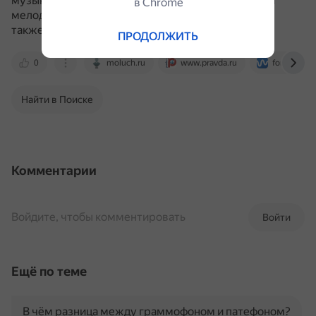
музыкального звукоряда эмоциональный настрой
в Сhrome
мелодии передают темп, интенсивность, тембр, а
также основной тон или базисная частота.
ПРОДОЛЖИТЬ
0
moluch.ru
www.pravda.ru
fonmix.ru
Найти в Поиске
Комментарии
Войдите, чтобы комментировать
Войти
Ещё по теме
В чём разница между граммофоном и патефоном?