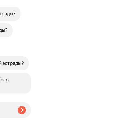
страды?
ды?
й эстрады?
Сосо