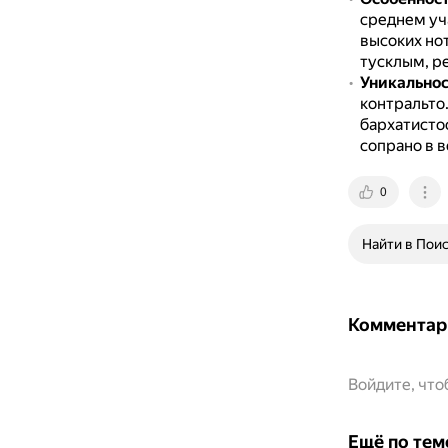
среднем уча
высоких но
тусклым, р
Уникальнос
контральто
бархатисто
сопрано в в
0
Найти в Пои
Комментар
Войдите, чт
Ещё по тем