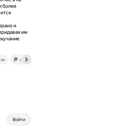
и более
вится
прано и
придавая им
звучание
.ru
profty.com
Войти