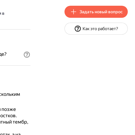
Задать новый вопрос
 в
Как это работает?
де?
ескольким
 позже
ростков.
атный тембр,
тах, а на