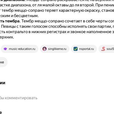
стке диапазона, от ля малой октавы до ля второй.
При пени
т тембр меццо-сопрано теряет характерную окраску, стано
езким и бесцветным.
ть тембра
.
Тембр меццо-сопрано сочетает в себе черты со
.
Певицы с таким голосом способны исполнять свои партии, 
сть контральто в нижних регистрах и звонкое наполненное 
ерхних.
music-education.ru
singlikeme.ru
nsportal.ru
soul5
ске
ии
обы комментировать
е