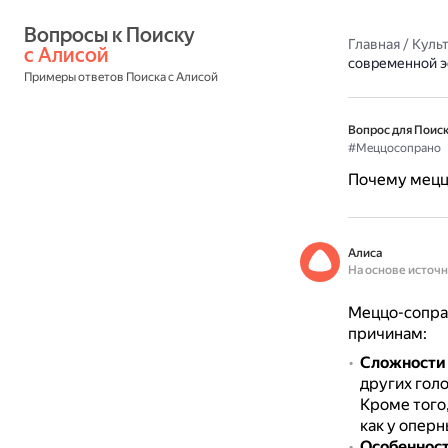
Вопросы к Поиску 
Главная
/
Культ
с Алисой
современной э
Примеры ответов Поиска с Алисой
Вопрос для Поиск
#Меццосопрано
Почему мецц
Алиса
На основе источ
Меццо-сопран
причинам:
Сложности 
других голо
Кроме того
как у оперн
Особенност