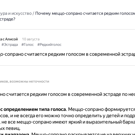
ура и искусство
/
Почему меццо-сопрано считается редким голосом
страде?
а с Алисой
10 августа
#Эстрада
#Голос
#Редкийголос
о-сопрано считается редким голосом в современной эстра
ников, возможны неточности
о считается редким голосом в современной эстраде по н
с определением типа голоса
.
Меццо-сопрано формируется
сов, и не всегда его можно точно определить у детей и под
, не все меццо-сопрано имеют яркий и выразительный барх
ых певиц.
и диапазона
.
Меццо-сопрано раскрывается не на верхних но