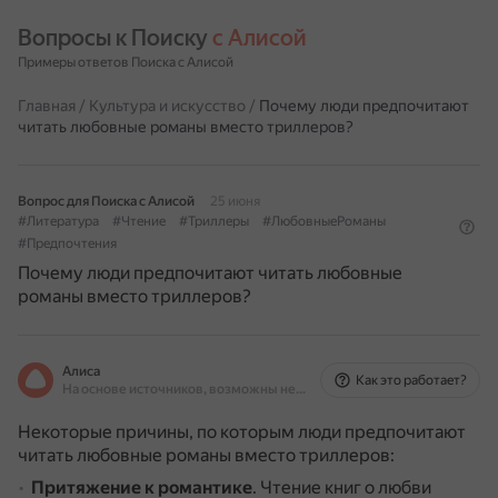
Вопросы к Поиску 
с Алисой
Примеры ответов Поиска с Алисой
Главная
/
Культура и искусство
/
Почему люди предпочитают
читать любовные романы вместо триллеров?
Вопрос для Поиска с Алисой
25 июня
#Литература
#Чтение
#Триллеры
#ЛюбовныеРоманы
#Предпочтения
Почему люди предпочитают читать любовные
романы вместо триллеров?
Алиса
Как это работает?
На основе источников, возможны неточности
Некоторые причины, по которым люди предпочитают
читать любовные романы вместо триллеров:
Притяжение к романтике
.
Чтение книг о любви