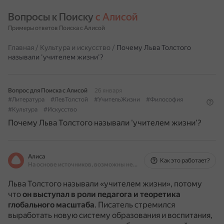
Вопросы к Поиску 
с Алисой
Примеры ответов Поиска с Алисой
Главная
/
Культура и искусство
/
Почему Льва Толстого
называли 'учителем жизни'?
Вопрос для Поиска с Алисой
26 января
#Литература
#ЛевТолстой
#УчительЖизни
#Философия
#Культура
#Искусство
Почему Льва Толстого называли 'учителем жизни'?
Алиса
Как это работает?
На основе источников, возможны неточности
Льва Толстого называли «учителем жизни», потому
что
он выступал в роли педагога и теоретика
глобального масштаба
.
Писатель стремился
выработать новую систему образования и воспитания,