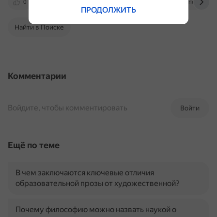
0
pushkinkids36.blogs.donlib.ru
cyberleninka.ru
ПРОДОЛЖИТЬ
Найти в Поиске
Комментарии
Войдите, чтобы комментировать
Войти
Ещё по теме
В чем заключаются ключевые отличия
образовательной прозы от художественной?
Почему философию можно назвать наукой о