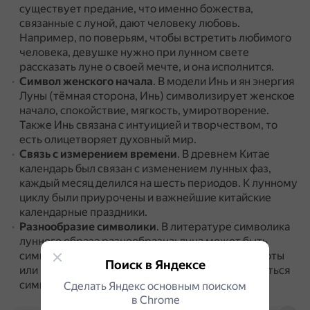
существует предание, что именно божества,
связанные с луной, дают человеку любовь.
Например, по поверьям, чтобы встретить любимого
человека, девушке нужно при лунном свете
рассказать луне о своей мечте, и она исполнится.
Символ женского начала
.
В модели Инь и ян энергия
Луны (тёмная сторона, Инь) символизирует женское
начало, спокойствие, мягкость, умиротворение.
Также Инь связана с интуицией и творчеством, то
есть олицетворяет духовный мир.
Связь с измерением времени
.
В древнем Китае
календарь был связан с изменением лунных фаз,
каждый месяц делился на шесть периодов.
К лунному
циклу были приурочены и важнейшие китайские
календарные праздники.
Разнообразие символики
.
В литературе символика
лунного образа разнообразна: луна может быть
символом идеального мира, мира мечты и красоты
Поиск в Яндексе
или выступать носителем вселенского зла, являться
символом смерти.
Сделать Яндекс основным поиском
в Сhrome