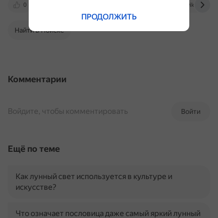
0
stol.guru
www.dvfu.ru
ru.wikipedia.or
ПРОДОЛЖИТЬ
Найти в Поиске
Комментарии
Войдите, чтобы комментировать
Войти
Ещё по теме
Как лунный свет используется в культуре и
искусстве?
Что означает пословица даже самый яркий лунный