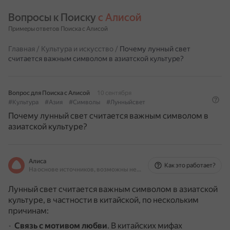
Вопросы к Поиску 
с Алисой
Примеры ответов Поиска с Алисой
Главная
/
Культура и искусство
/
Почему лунный свет
считается важным символом в азиатской культуре?
Вопрос для Поиска с Алисой
10 сентября
#Культура
#Азия
#Символы
#Лунныйсвет
Почему лунный свет считается важным символом в
азиатской культуре?
Алиса
Как это работает?
На основе источников, возможны неточности
Лунный свет считается важным символом в азиатской
культуре, в частности в китайской, по нескольким
причинам:
Связь с мотивом любви
.
В китайских мифах