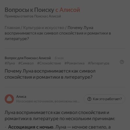
Вопросы к Поиску 
с Алисой
Примеры ответов Поиска с Алисой
Главная
/
Культура и искусство
/
Почему Луна
воспринимается как символ спокойствия и романтики в
литературе?
Вопрос для Поиска с Алисой
6 мая
#Луна
#Символ
#Спокойствие
#Романтика
#Литература
Почему Луна воспринимается как символ
спокойствия и романтики в литературе?
Алиса
Как это работает?
На основе источников, возможны неточности
Луна воспринимается как символ спокойствия и
романтики в литературе по нескольким причинам:
Ассоциация с ночью
.
Луна — ночное светило, а