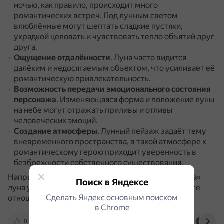
ночью, как правило, происходит много
романтических встреч.
Под лунным светом
влюблённые могут шептать сладкие пустяки,
украдкой целовать и чувствовать тепло объятий друг
друга.
Ощущение отдалённости
.
Луна часто видится
далёким и недосягаемым объектом, что усиливает её
романтическую привлекательность.
Возможность передачи эмоционального состояния
персонажа
.
Изменяющаяся форма и положение луны
на небе могут отражать приливы и отливы
человеческих эмоций.
Создание атмосферы
.
Лунный пейзаж задаёт тему
вневременного пространства, в такой атмосфере к
романтическому герою приходит уверенность в
безбрежности собственного существования.
Например, в пьесе Шекспира «Ромео и Джульетта»
Поиск в Яндексе
луна упоминается несколько раз, часто в контексте
Сделать Яндекс основным поиском
отношений молодых влюблённых.
в Сhrome
0
www.rc-p.ru
www.bibliofond.ru
dzen.