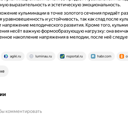
ную выразительность и эстетическую эмоциональность.
ожение кульминации в точке золотого сечения придаёт ра
 уравновешенность и устойчивость, так как спад после ку
т напряжение мелодического развития.
Кроме того, кульми
чения несёт важную формообразующую нагрузку: она венча
нное накопление напряжения в мелодии, после неё следуе
agiki.ru
luminau.ru
nsportal.ru
habr.com
o
ске
ии
обы комментировать