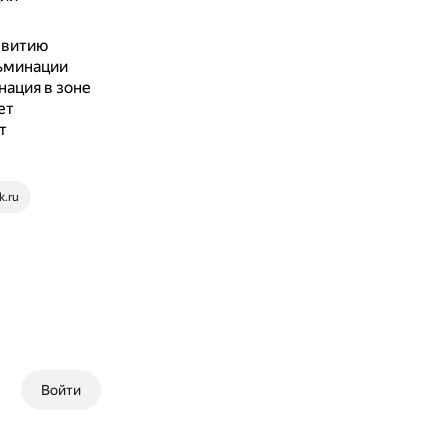
звитию
льминации
нация в зоне
ет
т
k.ru
Войти