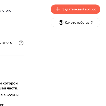
Задать новый вопрос
олотого
Как это работает?
ального
и которой
шей части
.
ее высокий
дии