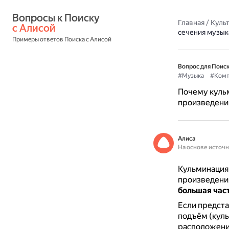
Вопросы к Поиску 
Главная
/
Культ
с Алисой
сечения музык
Примеры ответов Поиска с Алисой
Вопрос для Поиск
#Музыка
#Комп
Почему кульм
произведени
Алиса
На основе источ
Кульминация 
произведени
большая част
Если предста
подъём (куль
расположени