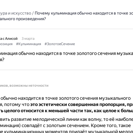
ура и искусство
/
Почему кульминация обычно находится в точке з
ального произведения?
а с Алисой
3 марта
озиция
#Кульминация
#ЗолотоеСечение
инация обычно находится в точке золотого сечения музык
я?
ников, возможны неточности
обычно находится в точке золотого сечения музыкального
я, потому что
это эстетически совершенная пропорция, пр
ь целого относится к меньшей части так, как целое к боль
вить развитие мелодической линии как волну, то её наибол
минация) совпадёт с золотым сечением.
Кроме того, такое
е кульминационных моментов придаёт музыкальной мело