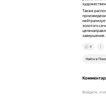
художествен
Также распол
произведения
нейтрализуе
золотого се
целенаправле
завершение.
0
Найти в Пои
Комментар
Войдите, чт