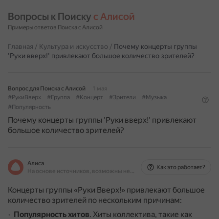
Вопросы к Поиску 
с Алисой
Примеры ответов Поиска с Алисой
Главная
/
Культура и искусство
/
Почему концерты группы
'Руки вверх!' привлекают большое количество зрителей?
Вопрос для Поиска с Алисой
1 мая
#РукиВверх
#Группа
#Концерт
#Зрители
#Музыка
#Популярность
Почему концерты группы 'Руки вверх!' привлекают
большое количество зрителей?
Алиса
Как это работает?
На основе источников, возможны неточности
Концерты группы «Руки Вверх!» привлекают большое
количество зрителей по нескольким причинам:
Популярность хитов
.
Хиты коллектива, такие как