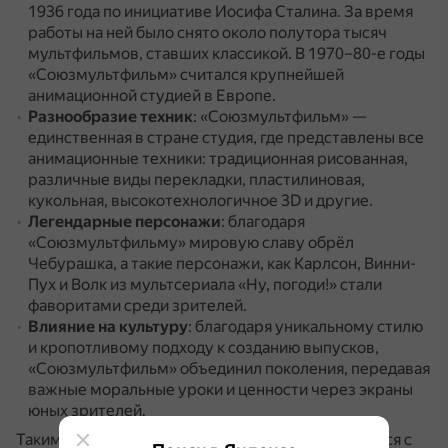
1936 года по инициативе Иосифа Сталина.
За время
работы на ней было снято около полутора тысяч
мультфильмов, ставших классикой.
В 1970–80-е годы
«Союзмультфильм» считался крупнейшей
анимационной студией в Европе.
Разнообразие техник
: «Союзмультфильм» —
единственная в стране студия, где представлены все
анимационные техники: традиционная рисованная,
различные виды перекладки, пластилиновая,
кукольная, высокотехнологичное 3D и другие.
Легендарные персонажи
: благодаря
«Союзмультфильму» мировую славу обрёл
Чебурашка, а такие персонажи, как Карлсон, Винни-
Пух и Волк из мультсериала «Ну, погоди!» стали
фаворитами среди зрителей.
Влияние на культуру
: благодаря уникальному стилю
и кропотливому подходу к созданию выпусков,
«Союзмультфильм» объединил поколения, передавая
важные моральные уроки и ценности через экраны
юных зрителей.
Таким образом, «Союзмультфильм» ассоциируется с