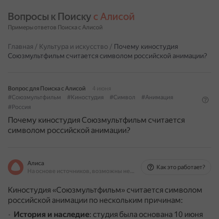
Вопросы к Поиску 
с Алисой
Примеры ответов Поиска с Алисой
Главная
/
Культура и искусство
/
Почему киностудия
Союзмультфильм считается символом российской анимации?
Вопрос для Поиска с Алисой
4 июня
#Союзмультфильм
#Киностудия
#Символ
#Анимация
#Россия
Почему киностудия Союзмультфильм считается
символом российской анимации?
Алиса
Как это работает?
На основе источников, возможны неточности
Киностудия «Союзмультфильм» считается символом
российской анимации по нескольким причинам:
История и наследие
: студия была основана 10 июня