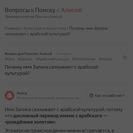
Вопросы к Поиску 
с Алисой
Примеры ответов Поиска с Алисой
Главная
/
Культура и искусство
/
Почему имя Залина
связывают с арабской культурой?
Вопрос для Поиска с Алисой
24 марта
#Имя
#Залина
#АрабскаяКультура
#Этимология
#Имена
Почему имя Залина связывают с арабской
культурой?
Алиса
Как это работает?
На основе источников, возможны неточности
Имя Залина связывают с арабской культурой, потому
что
дословный перевод имени с арабского —
«рождённая золотом»
.
Эта версия происхождения имени встречается, в