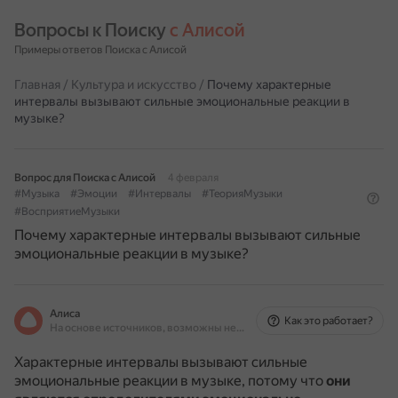
Вопросы к Поиску 
с Алисой
Примеры ответов Поиска с Алисой
Главная
/
Культура и искусство
/
Почему характерные
интервалы вызывают сильные эмоциональные реакции в
музыке?
Вопрос для Поиска с Алисой
4 февраля
#Музыка
#Эмоции
#Интервалы
#ТеорияМузыки
#ВосприятиеМузыки
Почему характерные интервалы вызывают сильные
эмоциональные реакции в музыке?
Алиса
Как это работает?
На основе источников, возможны неточности
Характерные интервалы вызывают сильные
эмоциональные реакции в музыке, потому что
они