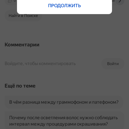
0
olimpiada.melodinka.ru
www.youtube.com
ПРОДОЛЖИТЬ
Найти в Поиске
Комментарии
Войдите, чтобы комментировать
Войти
Ещё по теме
В чём разница между граммофоном и патефоном?
Почему после осветления волос нужно соблюдать
интервал между процедурами окрашивания?