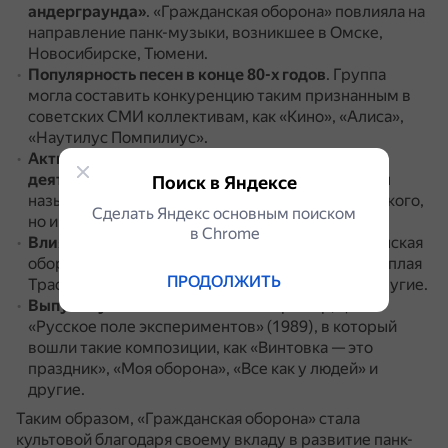
андерграунда»
.
«Гражданская оборона» повлияла на
направление панк-музыки, возникшее в Омске,
Новосибирске, Тюмени.
Популярность песен в конце 80-х годов
.
Группа
могла составить конкуренцию таким признанным в
советских СМИ коллективам, как «Кино», «Алиса»,
«Наутилус Помпилиус».
Активная звукозаписывающая и гастрольная
деятельность Егора Летова
.
Основателя группы
Поиск в Яндексе
называют отцом-основателем не только сибирского,
Сделать Яндекс основным поиском
но и российского панк-движения.
в Сhrome
Влияние на творчество других групп
.
«Гражданская
оборона» повлияла на такие коллективы, как «Тёплая
ПРОДОЛЖИТЬ
Трасса», «Лисичкин Хлеб», «Банда четырёх» и другие.
Выпуск культовых альбомов
.
Например, цикл
«Русское поле экспериментов» (1989), в который
вошли такие композиции, как «Винтовка — это
праздник», «Моя оборона», «Все как у людей» и
другие.
Таким образом, «Гражданская оборона» стала
культовой благодаря своему вкладу в развитие панк-