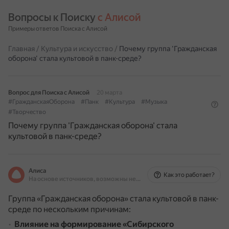
Вопросы к Поиску 
с Алисой
Примеры ответов Поиска с Алисой
Главная
/
Культура и искусство
/
Почему группа 'Гражданская
оборона' стала культовой в панк-среде?
Вопрос для Поиска с Алисой
20 марта
#ГражданскаяОборона
#Панк
#Культура
#Музыка
#Творчество
Почему группа 'Гражданская оборона' стала
культовой в панк-среде?
Алиса
Как это работает?
На основе источников, возможны неточности
Группа «Гражданская оборона» стала культовой в панк-
среде по нескольким причинам:
Влияние на формирование «Сибирского