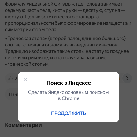
формулу «идеальной фигуры», где голова занимает
седьмую часть тела, кисть руки — десятую, ступня —
шестую.
Целью эстетического стандарта
пропорциональности было формирование изящества и
симметрии форм тела.
«Греческая стопа» (второй палец длиннее большого)
соответствовала одному из выведенных канонов.
Традицию изображать такие стопы на статуях позднее
переняли римляне, и она получила название
«греческой стопы».
0
nsportal.ru
supertravelr.com
pikabu.ru
Поиск в Яндексе
Сделать Яндекс основным поиском
Найти в Поиске
в Сhrome
ПРОДОЛЖИТЬ
Комментарии