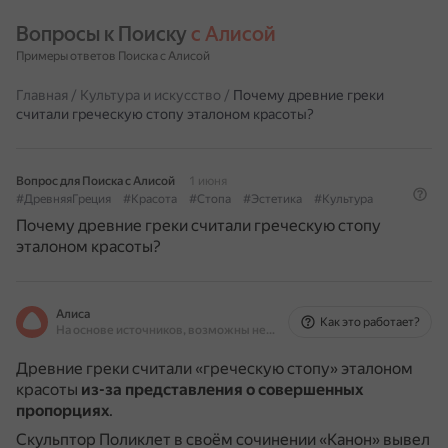
Вопросы к Поиску 
с Алисой
Примеры ответов Поиска с Алисой
Главная
/
Культура и искусство
/
Почему древние греки
считали греческую стопу эталоном красоты?
Вопрос для Поиска с Алисой
1 июня
#ДревняяГреция
#Красота
#Стопа
#Эстетика
#Культура
Почему древние греки считали греческую стопу
эталоном красоты?
Алиса
Как это работает?
На основе источников, возможны неточности
Древние греки считали «греческую стопу» эталоном
красоты
из-за представления о совершенных
пропорциях
.
Скульптор Поликлет в своём сочинении «Канон» вывел