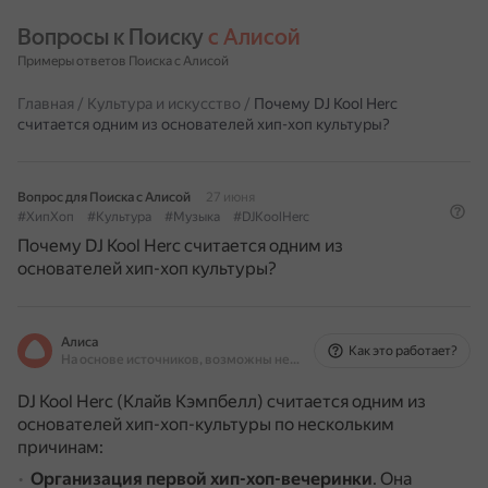
Вопросы к Поиску 
с Алисой
Примеры ответов Поиска с Алисой
Главная
/
Культура и искусство
/
Почему DJ Kool Herc
считается одним из основателей хип-хоп культуры?
Вопрос для Поиска с Алисой
27 июня
#ХипХоп
#Культура
#Музыка
#DJKoolHerc
Почему DJ Kool Herc считается одним из
основателей хип-хоп культуры?
Алиса
Как это работает?
На основе источников, возможны неточности
DJ Kool Herc (Клайв Кэмпбелл) считается одним из
основателей хип-хоп-культуры по нескольким
причинам:
Организация первой хип-хоп-вечеринки
.
Она