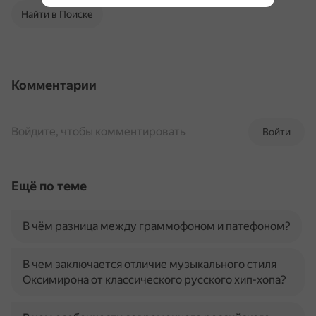
Найти в Поиске
Комментарии
Войдите, чтобы комментировать
Войти
Ещё по теме
В чём разница между граммофоном и патефоном?
В чем заключается отличие музыкального стиля
Оксимирона от классического русского хип-хопа?