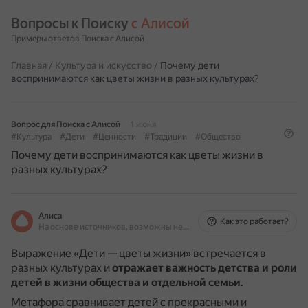
Вопросы к Поиску 
с Алисой
Примеры ответов Поиска с Алисой
Главная
/
Культура и искусство
/
Почему дети
воспринимаются как цветы жизни в разных культурах?
Вопрос для Поиска с Алисой
1 июня
#Культура
#Дети
#Ценности
#Традиции
#Общество
Почему дети воспринимаются как цветы жизни в
разных культурах?
Алиса
Как это работает?
На основе источников, возможны неточности
Выражение «Дети — цветы жизни» встречается в
разных культурах и
отражает важность детства и роли
детей в жизни общества и отдельной семьи
.
Метафора сравнивает детей с прекрасными и