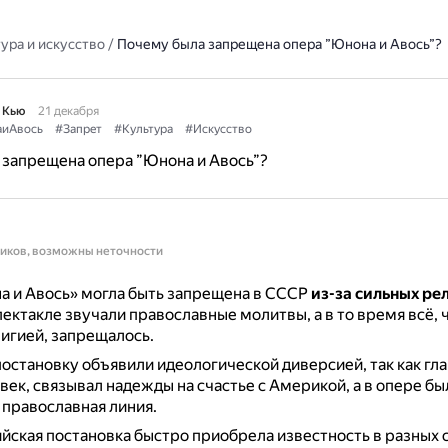
ура и искусство
/
Почему была запрещена опера ”Юнона и Авось”?
 Кью
21 декабря
иАвось
#Запрет
#Культура
#Искусство
запрещена опера ”Юнона и Авось”?
ников, возможны неточности
а и Авось» могла быть запрещена в СССР
из-за сильных ре
пектакле звучали православные молитвы, а в то время всё, 
лигией, запрещалось.
постановку объявили идеологической диверсией, так как гл
век, связывал надежды на счастье с Америкой, а в опере бы
 православная линия.
йская постановка быстро приобрела известность в разных с