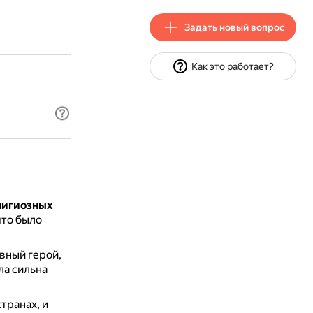
Задать новый вопрос
Как это работает?
лигиозных
что было
авный герой,
ла сильна
транах, и