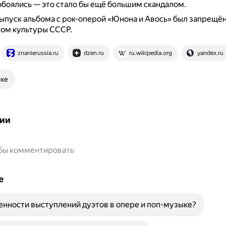
обоялись — это стало бы ещё большим скандалом.
выпуск альбома с рок-оперой «Юнона и Авось» был запрещё
ом культуры СССР.
znanierussia.ru
dzen.ru
ru.wikipedia.org
yandex.ru
ске
ии
обы комментировать
е
енности выступлений дуэтов в опере и поп-музыке?