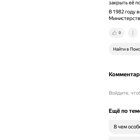
закрыть её п
В 1982 году 
Министерств
0
Найти в Пои
Комментар
Войдите, чт
Ещё по тем
В чем особ