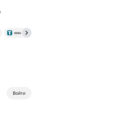
н
www.trud.ru
Войти