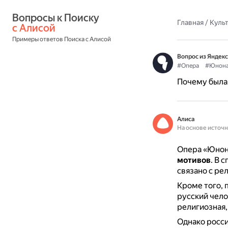
Вопросы к Поиску 
Главная
/
Культ
с Алисой
Примеры ответов Поиска с Алисой
Вопрос из Яндекс
#Опера
#Юнона
Почему была 
Алиса
На основе источ
Опера «Юнон
мотивов
.
В с
связано с ре
Кроме того, 
русский чело
религиозная,
Однако росси