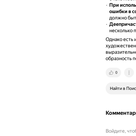
При исполь
ошибки в с
должно быт
Деепричаст
несколько 
Однако есть 
художествен
выразительно
образность п
0
Найти в Пои
Комментар
Войдите, чт