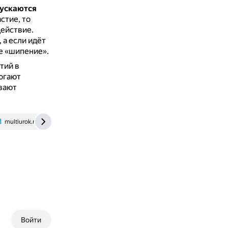
пускаются
стие, то
ействие.
, а если идёт
е «шипение».
тий в
огают
вают
multiurok.ru
Войти