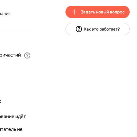
Задать новый вопрос
вания
Как это работает?
причастий
х
ование идёт
итатель не