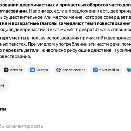
зовании деепричастных и причастных оборотов часто до
огласовании
.
Например, если в предложении есть дееприча
ь существительное или местоимение, которое совершает д
ия и возвратные глаголы замедляют темп повествования
подряд деепричастий, текст может превратиться в сплошно
и аргументы в пользу использования причастий и деепричас
ных текстах.
При умелом употреблении эти части речи пом
 передать детали, живописно рисующие действие, и усили
овествования.
dzen.ru
vk.com
eee-science.ru
otvet.mail.ru
ске
ии
обы комментировать