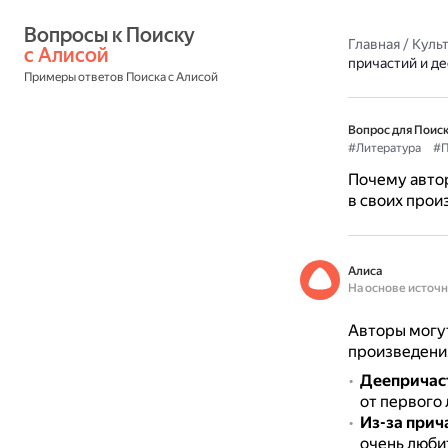
Вопросы к Поиску 
Главная
/
Культ
с Алисой
причастий и д
Примеры ответов Поиска с Алисой
Вопрос для Поиск
#Литература
#П
Почему автор
в своих прои
Алиса
На основе источ
Авторы могут
произведени
Деепричаст
от первого 
Из-за прич
очень люби