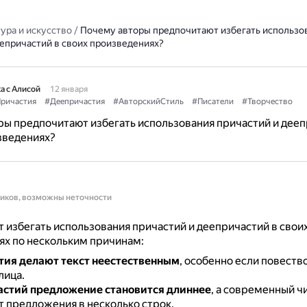
ура и искусство
/
Почему авторы предпочитают избегать использо
еепричастий в своих произведениях?
а с Алисой
12 января
ричастия
#Деепричастия
#АвторскийСтиль
#Писатели
#Творчество
ы предпочитают избегать использования причастий и дее
зведениях?
ников, возможны неточности
 избегать использования причастий и деепричастий в свои
ях по нескольким причинам:
ия делают текст неестественным
, особенно если повеств
лица.
астий предложение становится длиннее
, а современный ч
т предложения в несколько строк.