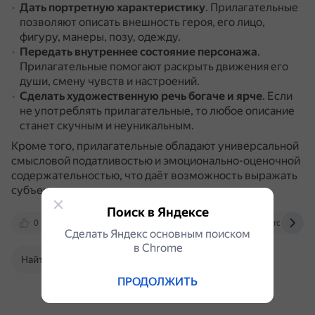
Дать портретную характеристику
.
Прилагательные
позволяют описать внешность героя, его лицо,
фигуру, манеры, позу, одежду.
Передать внутреннее состояние персонажа
.
Прилагательные помогают раскрыть движения его
души, смену чувств и настроений.
Сделать художественную речь богаче и ярче
.
Если
не употреблять прилагательные, то любое описание
станет скучным и неуникальным.
Кроме того, прилагательные обладают универсальной
смысловой податливостью и эмоционально-оценочной
содержательностью, что даёт возможность выражать
субъективно-оценочное отношение к героям.
Поиск в Яндексе
0
vk.com
www.chitalnya.ru
urok.1sept.r
Сделать Яндекс основным поиском
в Сhrome
Найти в Поиске
ПРОДОЛЖИТЬ