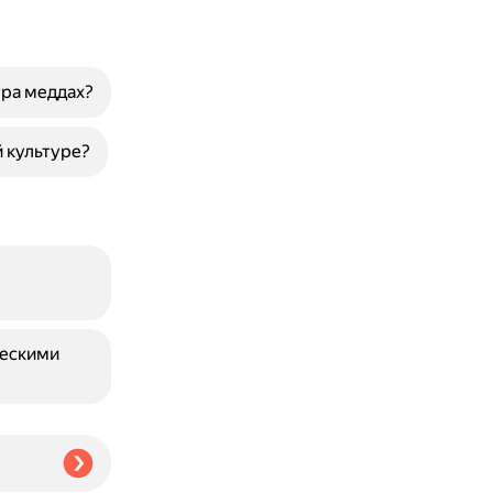
тра меддах?
 культуре?
ческими