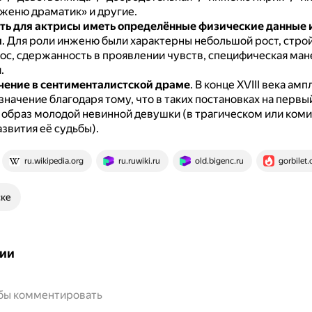
нженю драматик» и другие.
ь для актрисы иметь определённые физические данные 
я
.
Для роли инженю были характерны небольшой рост, строй
ос, сдержанность в проявлении чувств, специфическая ман
.
чение в сентименталистской драме
.
В конце XVIII века ам
начение благодаря тому, что в таких постановках на первы
 образ молодой невинной девушки (в трагическом или ком
звития её судьбы).
ru.wikipedia.org
ru.ruwiki.ru
old.bigenc.ru
gorbilet
ске
ии
обы комментировать