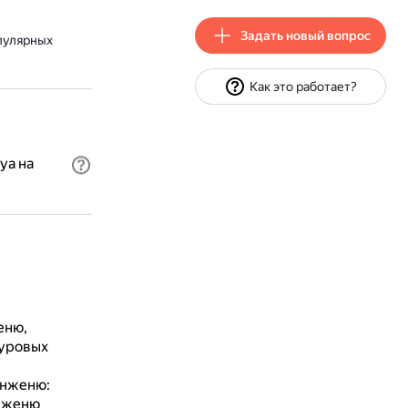
Задать новый вопрос
пулярных
Как это работает?
уа на
еню,
суровых
инженю:
инженю