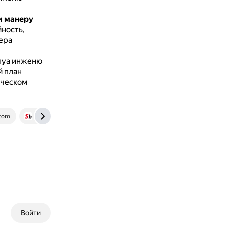
и манеру
ность,
ера
плуа инженю
й план
ическом
.com
www.starhit.ru
Войти