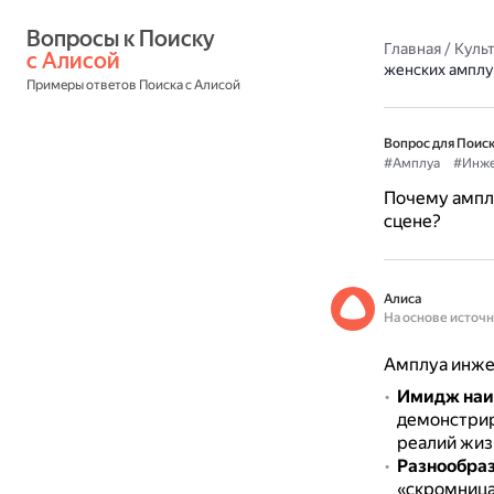
Вопросы к Поиску 
Главная
/
Культ
с Алисой
женских амплу
Примеры ответов Поиска с Алисой
Вопрос для Поиск
#Амплуа
#Инж
Почему амплу
сцене?
Алиса
На основе источ
Амплуа инже
Имидж наи
демонстрир
реалий жиз
Разнообра
«скромница