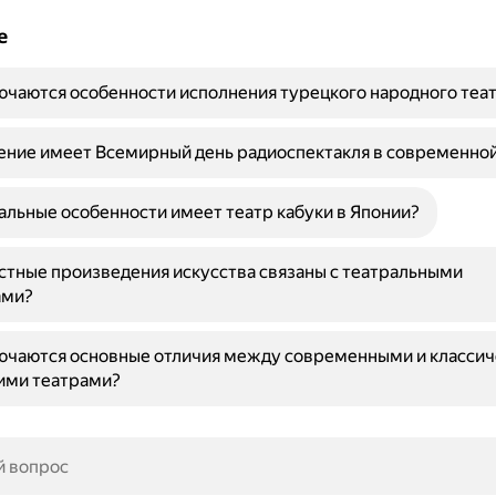
е
ючаются особенности исполнения турецкого народного теа
ение имеет Всемирный день радиоспектакля в современной
альные особенности имеет театр кабуки в Японии?
стные произведения искусства связаны с театральными
ами?
лючаются основные отличия между современными и класси
ими театрами?