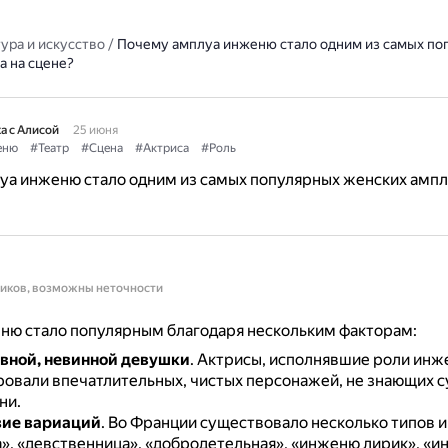
ура и искусство
/
Почему амплуа инженю стало одним из самых по
а на сцене?
а с Алисой
25 июня
еню
#Театр
#Сцена
#Актриса
#Роль
а инженю стало одним из самых популярных женских ампл
ников, возможны неточности
ню стало популярным благодаря нескольким факторам:
вной, невинной девушки
.
Актрисы, исполнявшие роли инж
овали впечатлительных, чистых персонажей, не знающих 
ни.
зие вариаций
.
Во Франции существовало несколько типов 
», «девственница», «добродетельная», «инженю лирик», «