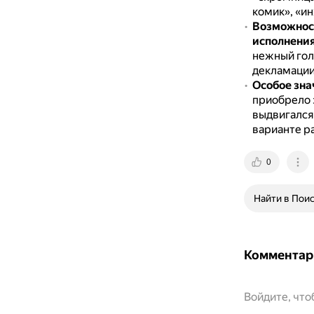
комик», «и
Возможност
исполнени
нежный гол
декламации
Особое зна
приобрело з
выдвигался
варианте ра
0
Найти в Пои
Комментар
Войдите, чт