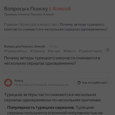
Вопросы к Поиску 
с Алисой
Примеры ответов Поиска с Алисой
Главная
/
Культура и искусство
/
Почему актеры турецкого
киночасто снимаются в нескольких сериалах одновременно?
Вопрос для Поиска с Алисой
14 мая
#ТурецкоеКино
#Сериалы
#Актеры
#Работа
#ГрафикСъемок
Почему актеры турецкого киночасто снимаются в
нескольких сериалах одновременно?
Алиса
Как это работает?
На основе источников, возможны неточности
Турецкие актёры часто снимаются в нескольких
сериалах одновременно по нескольким причинам:
Популярность турецких сериалов
.
Турецкие
сериалы пользуются огромной популярностью не