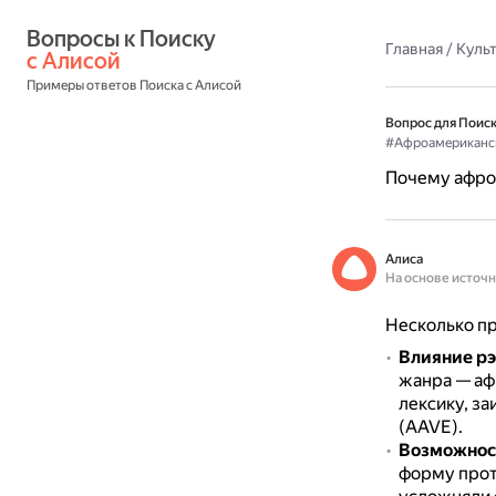
Вопросы к Поиску 
Главная
/
Культ
с Алисой
Примеры ответов Поиска с Алисой
Вопрос для Поиск
#Афроамериканс
Почему афро
Алиса
На основе источ
Несколько пр
Влияние рэ
жанра — а
лексику, з
(AAVE).
Возможнос
форму прот