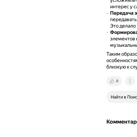
усложняли 
интерес у 
Передача 
передавать
Это делало
Формирован
элементов 
музыкальны
Таким образо
особенностя
близкую к сл
0
Найти в Пои
Комментар