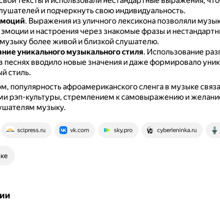
свои тексты и использовали нестандартные выражения, что
слушателей и подчеркнуть свою индивидуальность.
эмоций
.
Выражения из уличного лексикона позволяли музы
 эмоции и настроения через знакомые фразы и нестандартн
 музыку более живой и близкой слушателю.
ие уникального музыкального стиля
.
Использование раз
в песнях вводило новые значения и даже формировало уни
й стиль.
м, популярность афроамериканского сленга в музыке связа
ми рэп-культуры, стремлением к самовыражению и желани
ушателям музыку.
scipress.ru
vk.com
sky.pro
cyberleninka.ru
ске
ии