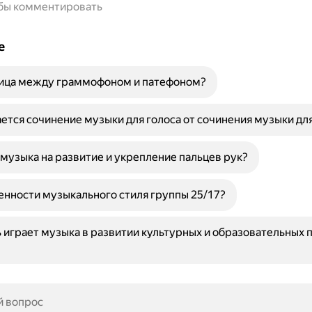
обы комментировать
е
ница между граммофоном и патефоном?
ется сочинение музыки для голоса от сочинения музыки дл
 музыка на развитие и укрепление пальцев рук?
енности музыкального стиля группы 25/17?
 играет музыка в развитии культурных и образовательных 