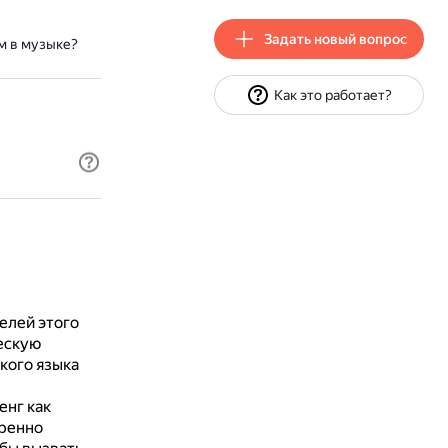
Задать новый вопрос
м в музыке?
Как это работает?
елей этого
ескую
кого языка
енг как
ренно