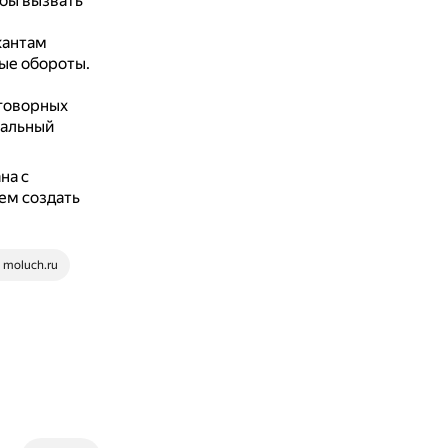
бы вызвать
кантам
ые обороты.
говорных
кальный
на с
ем создать
moluch.ru