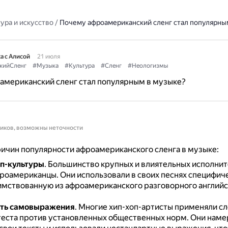
ура и искусство
/
Почему афроамериканский сленг стал популярны
а с Алисой
21 июля
кийСленг
#Музыка
#Культура
#Сленг
#Неологизмы
американский сленг стал популярным в музыке?
ников, возможны неточности
ичин популярности афроамериканского сленга в музыке:
п-культуры
.
Большинство крупных и влиятельных исполнит
фроамериканцы.
Они использовали в своих песнях специфич
аимствованную из афроамериканского разговорного английс
ть самовыражения
.
Многие хип-хоп-артисты применяли сл
еста против установленных общественных норм.
Они наме