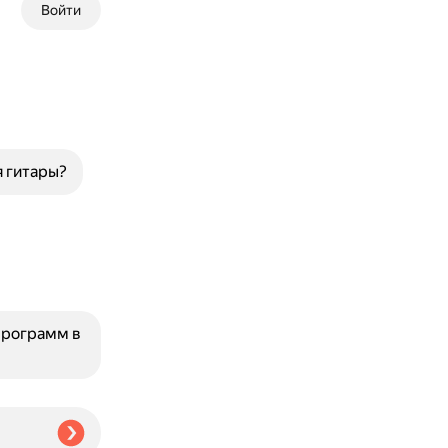
Войти
я гитары?
программ в