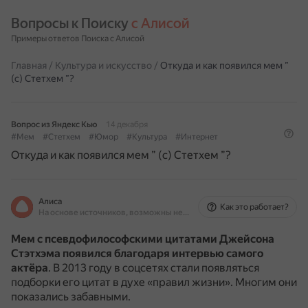
Вопросы к Поиску 
с Алисой
Примеры ответов Поиска с Алисой
Главная
/
Культура и искусство
/
Откуда и как появился мем ”
(с) Стетхем ”?
Вопрос из Яндекс Кью
14 декабря
#Мем
#Стетхем
#Юмор
#Культура
#Интернет
Откуда и как появился мем ” (с) Стетхем ”?
Алиса
Как это работает?
На основе источников, возможны неточности
Мем с псевдофилософскими цитатами Джейсона
Стэтхэма появился благодаря интервью самого
актёра
.
В 2013 году в соцсетях стали появляться
подборки его цитат в духе «правил жизни».
Многим они
показались забавными.