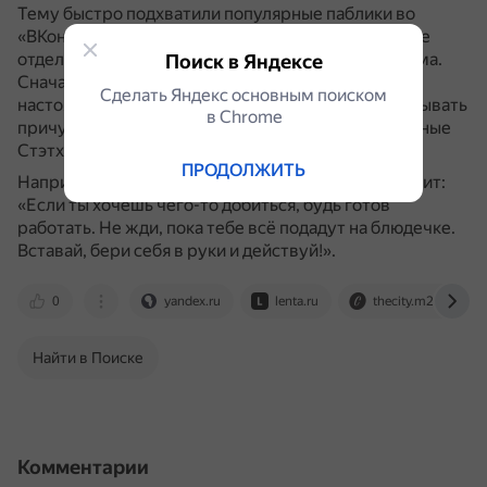
Тему быстро подхватили популярные паблики во
«ВКонтакте», из-за которых позже появились даже
отдельные группы с фейковыми цитатами Стэтхэма.
Поиск в Яндексе
Сначала пользователи использовали в мемах
Сделать Яндекс основным поиском
настоящие цитаты актёра, а затем начали придумывать
в Сhrome
причудливые фразы, которые выдавали за сказанные
Стэтхэмом.
ПРОДОЛЖИТЬ
Например, один из самых популярных мемов гласит:
«Если ты хочешь чего-то добиться, будь готов
работать. Не жди, пока тебе всё подадут на блюдечке.
Вставай, бери себя в руки и действуй!».
0
yandex.ru
lenta.ru
thecity.m24.ru
Найти в Поиске
Комментарии