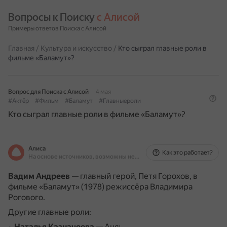
Вопросы к Поиску 
с Алисой
Примеры ответов Поиска с Алисой
Главная
/
Культура и искусство
/
Кто сыграл главные роли в
фильме «Баламут»?
Вопрос для Поиска с Алисой
4 мая
#Актёр
#Фильм
#Баламут
#Главныероли
Кто сыграл главные роли в фильме «Баламут»?
Алиса
Как это работает?
На основе источников, возможны неточности
Вадим Андреев
— главный герой, Петя Горохов, в
фильме «Баламут» (1978) режиссёра Владимира
Рогового.
Другие главные роли:
Наталья Казначеева
— Аня;